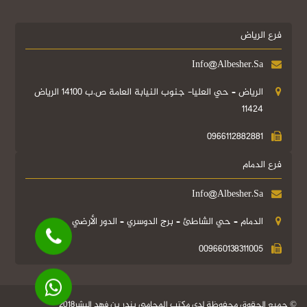
فرع الرياض
Info@albesher.sa
الرياض – حي العليا- جنوب النيابة العامة ص.ب 14100 الرياض
11424
0966112882881
فرع الدمام
Info@albesher.sa
الدمام – حي الشاطئ – برج الدوسري – الدور الأرضي
009660138311005
جميع الحقوق محفوظة لدي مكتب المحامي بندر بن فهد البشر2018 ©